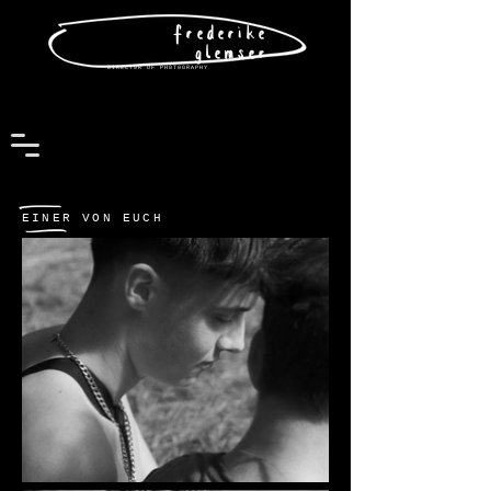
frederike
glemser
DIRECT0R OF PH0T0GRAPHY
EINER VON EUCH